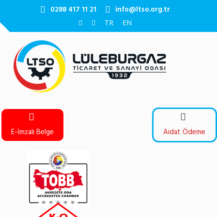
0288 417 11 21
info@ltso.org.tr
TR
EN
E-İmzalı Belge
Aidat Ödeme