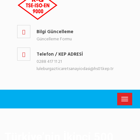
Bilgi Güncelleme
Güncelleme Formu
Telefon / KEP ADRESİ
0288 417 11 21
luleburgazticaretsanayiodasi@hs01.kep.tr
Toggle
navigati
Türkiye’nin İkinci 500