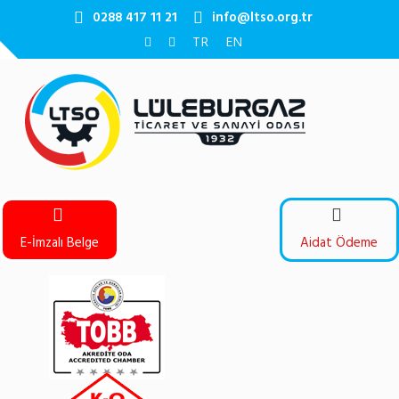
0288 417 11 21
info@ltso.org.tr
TR
EN
E-İmzalı Belge
Aidat Ödeme