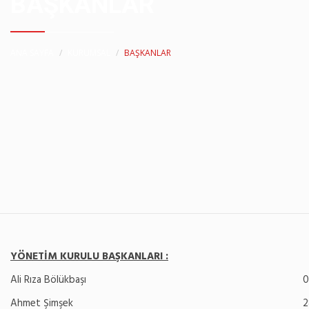
BAŞKANLAR
ANA SAYFA
KURUMSAL
BAŞKANLAR
YÖNETİM KURULU BAŞKANLARI :
Ali Rıza Bölükbaşı
0
Ahmet Şimşek
2