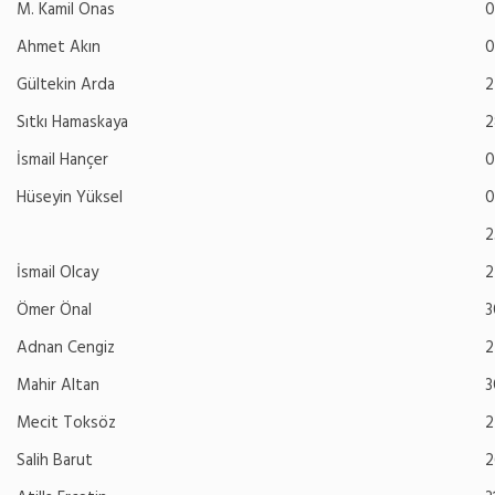
M. Kamil Onas
0
Ahmet Akın
0
Gültekin Arda
2
Sıtkı Hamaskaya
2
İsmail Hançer
0
Hüseyin Yüksel
0
2
İsmail Olcay
2
Ömer Önal
3
Adnan Cengiz
2
Mahir Altan
3
Mecit Toksöz
2
Salih Barut
2