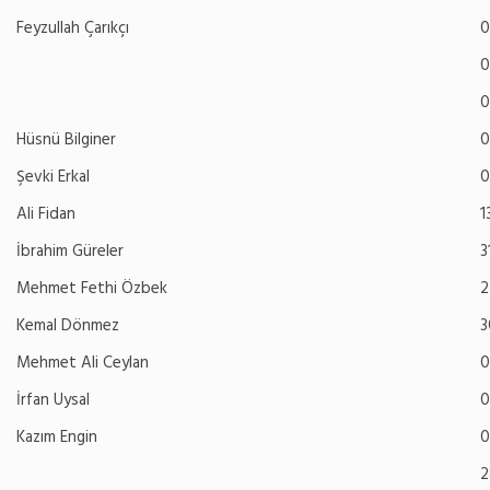
Feyzullah Çarıkçı
0
0
0
Hüsnü Bilginer
0
Şevki Erkal
0
Ali Fidan
1
İbrahim Güreler
3
Mehmet Fethi Özbek
2
Kemal Dönmez
3
Mehmet Ali Ceylan
0
İrfan Uysal
0
Kazım Engin
0
2