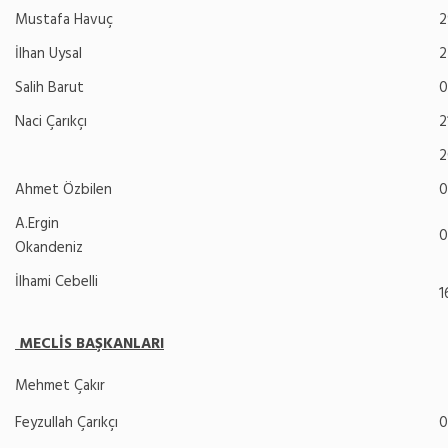
Mustafa Havuç
2
İlhan Uysal
2
Salih Barut
0
Naci Çarıkçı
2
2
Ahmet Özbilen
0
A.Ergin
0
Okandeniz
İlhami Cebelli
1
MECLİS BAŞKANLARI
Mehmet Çakır
Feyzullah Çarıkçı
0