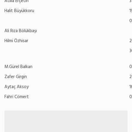
Atilla Erçetin
3
Halit Büyükkoru
1
0
Ali Rıza Bölükbaşı
Hilmi Özhisar
2
3
M.Gürel Balkan
0
Zafer Girgin
2
Aytaç Aksoy
1
Fahri Cömert
0