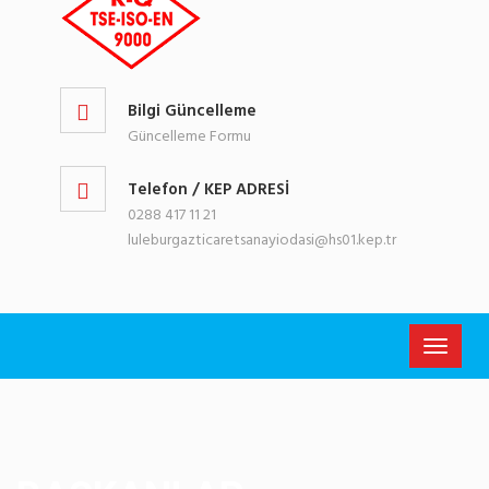
Bilgi Güncelleme
Güncelleme Formu
Telefon / KEP ADRESİ
0288 417 11 21
luleburgazticaretsanayiodasi@hs01.kep.tr
Toggle
navigati