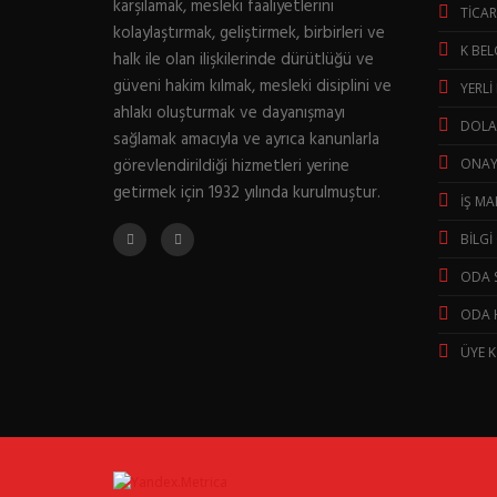
karşılamak, mesleki faaliyetlerini
TİCAR
kolaylaştırmak, geliştirmek, birbirleri ve
K BEL
halk ile olan ilişkilerinde dürütlüğü ve
güveni hakim kılmak, mesleki disiplini ve
YERLİ
ahlakı oluşturmak ve dayanışmayı
DOLAŞ
sağlamak amacıyla ve ayrıca kanunlarla
görevlendirildiği hizmetleri yerine
ONAY
getirmek için 1932 yılında kurulmuştur.
İŞ MA
BİLGİ
ODA S
ODA 
ÜYE K