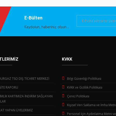
E-Bülten
Kaydolun, haberiniz olsun...
TLERİMİZ
KVKK
URGAZ TSO DIŞ TİCARET MERKEZİ
Bilgi Güvenliği Politikası
SİTE RAPORU
KVKK ve Gizlilik Politikası
İMLİK KARTIMIZA İNDİRİM SAĞLAYAN
Çerez Politikası
LAR
Kişisel Veri Saklama ve İmha Metn
AT YAPAN ÜYELERİMİZ
Personel İçin Aydınlatma Metni ve