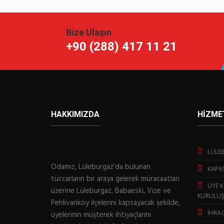
Bize Ulaşın
+90 (288) 417 11 21
HAKKIMIZDA
HİZME
LÜLEB
Odamız, Lüleburgaz'da bulunan
KAPA
tüccarların bir araya gelerek müracaatları
ÜYE K
üzerine Lüleburgaz, Babaeski, Vize ve
KURULUŞ
Pehlivanköy ilçelerini kapsayacak şekilde,
İHRAC
üyelerinin müşterek ihtiyaçlarını