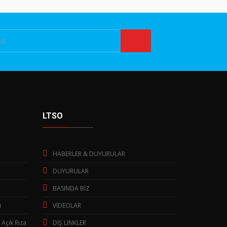
LTSO
HABERLER & DUYURULAR
DUYURULAR
BASINDA BİZ
i
VİDEOLAR
 Açık Rıza
DIŞ LİNKLER