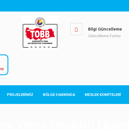
Bilgi Güncelleme
Güncelleme Formu
me
PROJELERİMİZ
BÖLGE HAKKINDA
MESLEK KOMİTELERİ
r Verme Teknikleri Eğitimi 