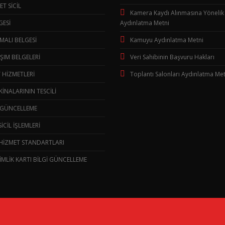
ET SİCİL
Kamera Kaydı Alınmasına Yönelik
GESİ
Aydınlatma Metni
 MALI BELGESİ
Kamuyu Aydınlatma Metni
IM BELGELERİ
Veri Sahibinin Başvuru Hakları
 HİZMETLERİ
Toplantı Salonları Aydınlatma Met
KİNALARININ TESCİLİ
 GÜNCELLEME
İCİL İŞLEMLERİ
HİZMET STANDARTLARI
İMLİK KARTI BİLGİ GÜNCELLEME