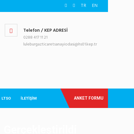
TR
EN
Telefon / KEP ADRESİ
0288 417 11 21
luleburgazticaretsanayiodasi@hs01.kep.tr
ANKET FORMU
LTSO
İLETİŞİM
Gerçekleştirildi