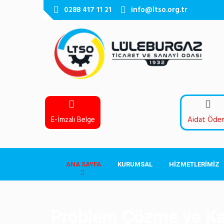
0288 417 11 21
info@ltso.org.tr
E-İmzalı Belge
Aidat Öde
ANA SAYFA
KURUMSAL
HİZMETLERİMİZ
Problem Çözme ve Kara