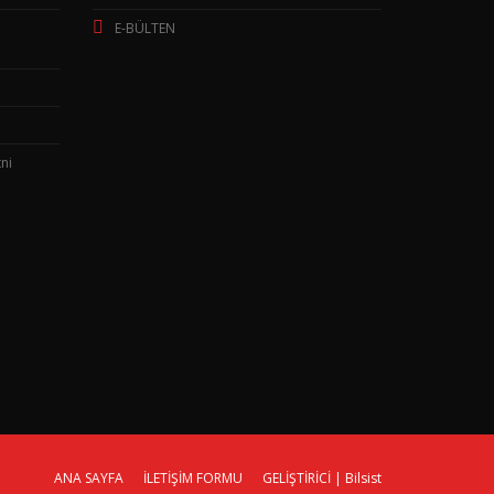
E-BÜLTEN
ni
ANA SAYFA
İLETİŞİM FORMU
GELİŞTİRİCİ | Bilsist