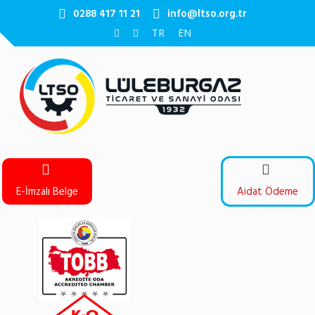
0288 417 11 21
info@ltso.org.tr
TR
EN
E-İmzalı Belge
Aidat Ödeme