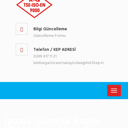
Bilgi Güncelleme
Güncelleme Formu
Telefon / KEP ADRESİ
0288 417 11 21
luleburgazticaretsanayiodasi@hs01.kep.tr
Toggle
navigati
İpsala Gümrük Kapısı