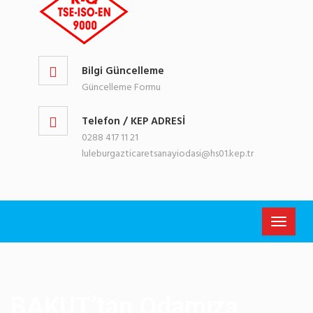
Bilgi Güncelleme
Güncelleme Formu
Telefon / KEP ADRESİ
0288 417 11 21
luleburgazticaretsanayiodasi@hs01.kep.tr
Toggle
navigati
BAKUT’tan Odamıza