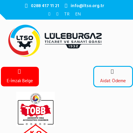
0288 417 11 21
info@ltso.org.tr
TR
EN
E-İmzalı Belge
Aidat Ödeme